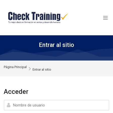
Skip to navigation
Skip to login form
Skip to footer
Salta al contenido principal
Entrar al sitio
Página Principal
Entrar al sitio
Acceder
Nombre de usuario