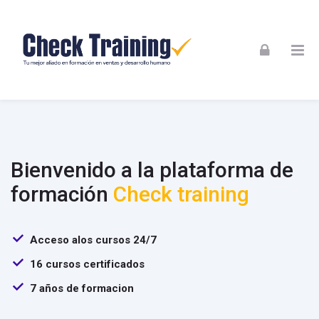
Skip to navigation
Skip to login form
Skip to footer
Salta al contenido principal
Check Training
Bienvenido a la plataforma de
formación
Check training
Acceso alos cursos 24/7
16 cursos certificados
7 años de formacion